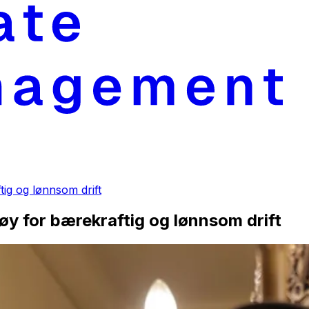
tig og lønnsom drift
tøy for bærekraftig og lønnsom drift