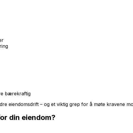
er
ring
re bærekraftig
edre eiendomsdrift – og et viktig grep for å møte kravene 
 for din eiendom?