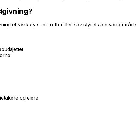
ådgivning?
ing et verktøy som treffer flere av styrets ansvarsområde
sbudsjettet
ierne
eietakere og eiere