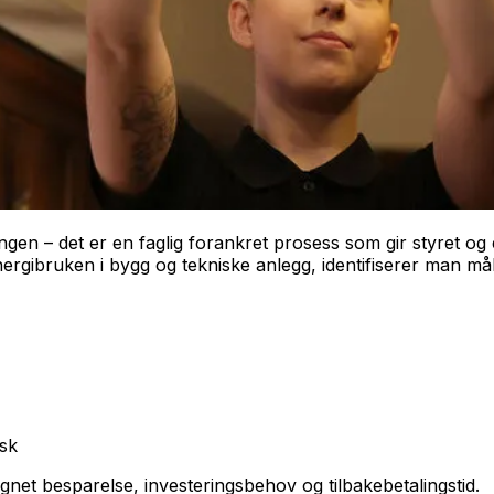
gen – det er en faglig forankret prosess som gir styret og 
ergibruken i bygg og tekniske anlegg, identifiserer man mål
isk
net besparelse, investeringsbehov og tilbakebetalingstid.